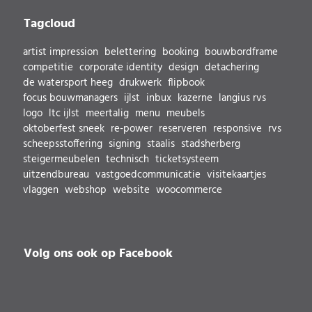
Tagcloud
artist impression
belettering
booking
bouwbordframe
competitie
corporate identity
design
detachering
de watersport heeg
drukwerk
flipbook
focus bouwmanagers
ijlst
inbux
kazerne
langius rvs
logo
ltc ijlst
meertalig
menu
meubels
oktoberfest sneek
re-power
reserveren
responsive
rvs
scheepsstoffering
signing
staalis
stadsherberg
steigermeubelen
technisch
ticketsysteem
uitzendbureau
vastgoedcommunicatie
visitekaartjes
vlaggen
webshop
website
woocommerce
Volg ons ook op Facebook