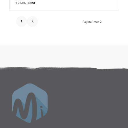
L.T.C. IJlst
1
2
Pagina 1 van 2