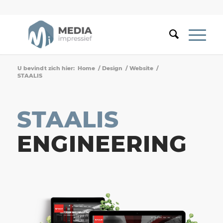
U bevindt zich hier:
Home
/
Design
/
Website
/
STAALIS
STAALIS
ENGINEERING