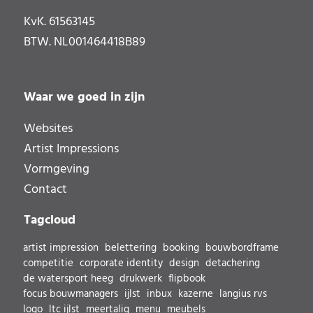
KvK. 61563145
BTW. NL001464418B89
Waar we goed in zijn
Websites
Artist Impressions
Vormgeving
Contact
Tagcloud
artist impression
belettering
booking
bouwbordframe
competitie
corporate identity
design
detachering
de watersport heeg
drukwerk
flipbook
focus bouwmanagers
ijlst
inbux
kazerne
langius rvs
logo
ltc ijlst
meertalig
menu
meubels